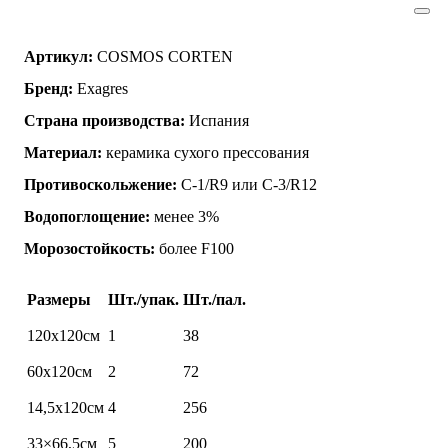
Артикул:
COSMOS CORTEN
Бренд:
Exagres
Страна производства:
Испания
Материал:
керамика сухого прессования
Противоскольжение:
C-1/R9 или C-3/R12
Водопоглощение:
менее 3%
Морозостойкость:
более F100
Размеры
Шт./упак.
Шт./пал.
120х120см
1
38
60х120см
2
72
14,5х120см
4
256
33×66,5см
5
200