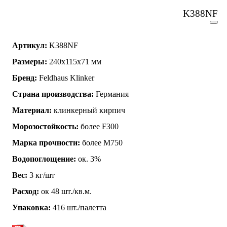
K388NF
Артикул:
K388NF
Размеры:
240х115х71 мм
Бренд:
Feldhaus Klinker
Страна производства:
Германия
Материал:
клинкерный кирпич
Морозостойкость:
более F300
Марка прочности:
более М750
Водопоглощение:
ок. 3%
Вес:
3 кг/шт
Расход:
ок 48 шт./кв.м.
Упаковка:
416 шт./палетта