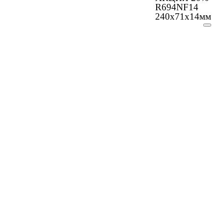
R694NF14
240х71х14мм